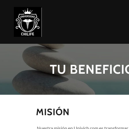
TU BENEFICI
MISIÓN
Nuestra misión en Univich.com es transformar l